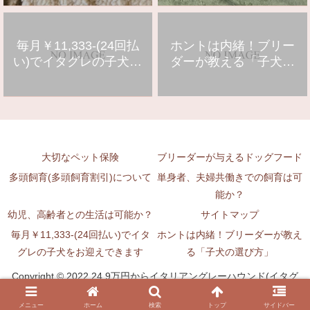
毎月￥11,333-(24回払
ホントは内緒！ブリー
い)でイタグレの子犬を
ダーが教える「子犬の
お迎えできます
選び方」
大切なペット保険
ブリーダーが与えるドッグフード
多頭飼育(多頭飼育割引)について
単身者、夫婦共働きでの飼育は可
能か？
幼児、高齢者との生活は可能か？
サイトマップ
毎月￥11,333-(24回払い)でイタ
ホントは内緒！ブリーダーが教え
グレの子犬をお迎えできます
る「子犬の選び方」
Copyright © 2022 24.9万円からイタリアングレーハウンド(イタグ
レ)とチワワの専門ブリーダー All Rights Reserved.
メニュー
ホーム
検索
トップ
サイドバー