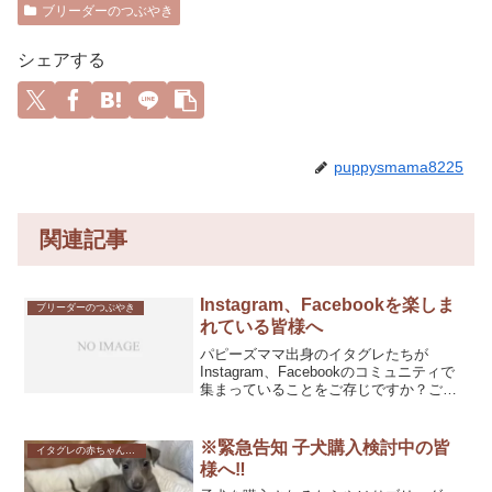
ブリーダーのつぶやき
シェアする
puppysmama8225
関連記事
Instagram、Facebookを楽しま
ブリーダーのつぶやき
れている皆様へ
パピーズママ出身のイタグレたちが
Instagram、Facebookのコミュニティで
集まっていることをご存じですか？ご挨
拶や近況報告、飼育相談や雑談で盛り上
がっています。パピーズママはイタリア
ングレーハウンドの血統にこだわりを持
※緊急告知 子犬購入検討中の皆
イタグレの赤ちゃん産まれました
っています。...
様へ‼️