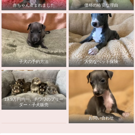
赤ちゃん産まれました
価格の格安な理由
子犬の予約方法
大切なペット保険
19.9万円均一、チワワのブリー
ダー・子犬販売
お問い合わせ