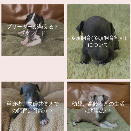
ブリーダーが与えるド
ッグフード
多頭飼育(多頭飼育割引)
について
単身者、夫婦共働きで
幼児、高齢者との生活
の飼育は可能か？
は可能か？