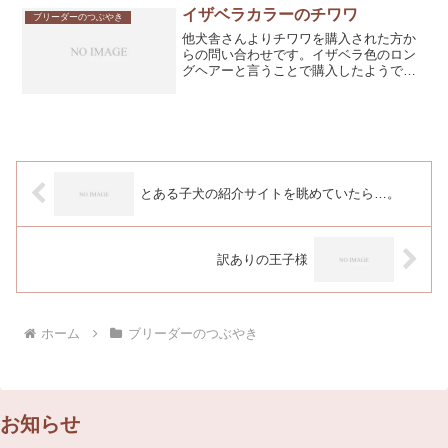
れると思い...
イザベラカラーのチワワ
ブリーダーのつぶやき
他犬舎さんよりチワワを購入された方か
らの問い合わせです。イザベラ色のロン
グヘアーと言うことで購入したようで
す。初見からイザベラでは無く、鼻はブ
ラックで毛色は差し色で黒がはいってい
てフォーンの様だったと。ブリーダーに
は何度確認したが「黒い差し...
とある子犬の紹介サイトを眺めていたら…。￼
訳ありの王子様
ホーム
ブリーダーのつぶやき
お知らせ