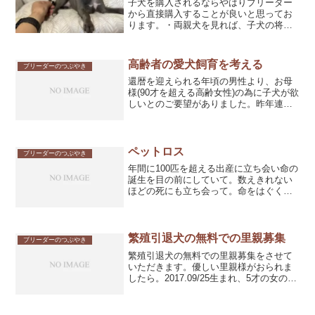
子犬を購入されるならやはりブリーダー
から直接購入することが良いと思ってお
ります。・両親犬を見れば、子犬の将来
像(おおよその大きさ、性格、無駄鳴きの
有無など)が予想することが出来るの
で。・両親犬の生活環境によって虐待の
高齢者の愛犬飼育を考える
ブリーダーのつぶやき
有無(狭いケージに入れっ...
還暦を迎えられる年頃の男性より、お母
様(90才を超える高齢女性)の為に子犬が欲
しいとのご要望がありました。昨年連れ
合いに先立たれ、子供さんたちとは別居
のため独り暮らしとなり、生きる張り合
いもなく、寂しくてたまらず、外出もほ
とんどしなくなり、...
ペットロス
ブリーダーのつぶやき
年間に100匹を超える出産に立ち会い命の
誕生を目の前にしていて。数えきれない
ほどの死にも立ち会って。命をはぐくむ
ブリーダーって仕事はそんなものです
が。寂しかろうと辛かろうと割り切らな
ければやっていられない商売と心にして
いますが。久しぶりに来...
繁殖引退犬の無料での里親募集
ブリーダーのつぶやき
繁殖引退犬の無料での里親募集をさせて
いただきます。優しい里親様がおられま
したら。2017.09/25生まれ、5才の女の子
になります。ロングヘアー・チワワ、ブ
ラック&タン。人もワンコも大好きな優し
い子です。長い時間を掛けずに懐いてく