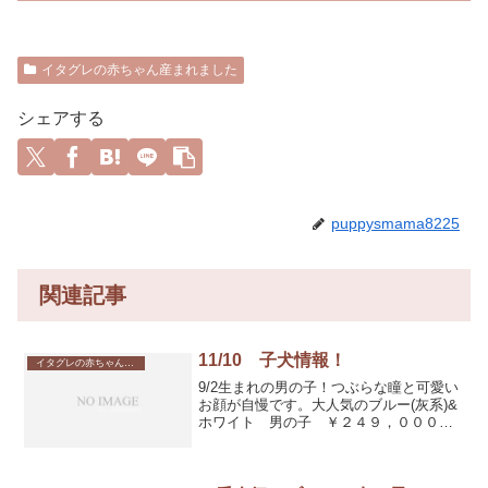
イタグレの赤ちゃん産まれました
シェアする
puppysmama8225
関連記事
11/10 子犬情報！
イタグレの赤ちゃん産まれました
9/2生まれの男の子！つぶらな瞳と可愛い
お顔が自慢です。大人気のブルー(灰系)&
ホワイト 男の子 ￥２４９，０００－
元気いっぱいに育っています。人にもワ
ンコにも優しいママとハンサムなパパか
ら生まれました。フレンドリーな性格で