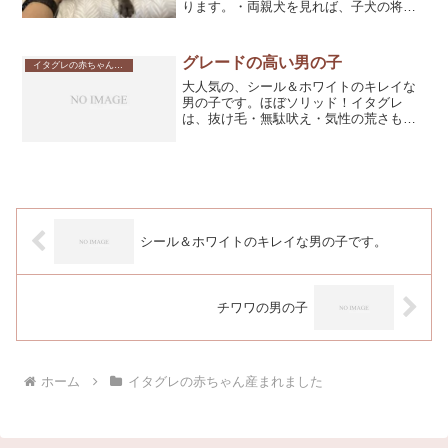
ります。・両親犬を見れば、子犬の将来
像(おおよその大きさ、性格、無駄鳴きの
有無など)が予想することが出来るの
で。・両親犬の生活環境によって虐待の
グレードの高い男の子
イタグレの赤ちゃん産まれました
有無(狭いケージに入れっ...
大人気の、シール＆ホワイトのキレイな
男の子です。ほぼソリッド！イタグレ
は、抜け毛・無駄吠え・気性の荒さも少
ない犬種です。ご高齢の方でも抱っこを
して動物病院などにも通えるサイズで
す。他犬種と比べても最も育てやすいと
思います。ブルーの多いイタグ...
シール＆ホワイトのキレイな男の子です。
チワワの男の子
ホーム
イタグレの赤ちゃん産まれました