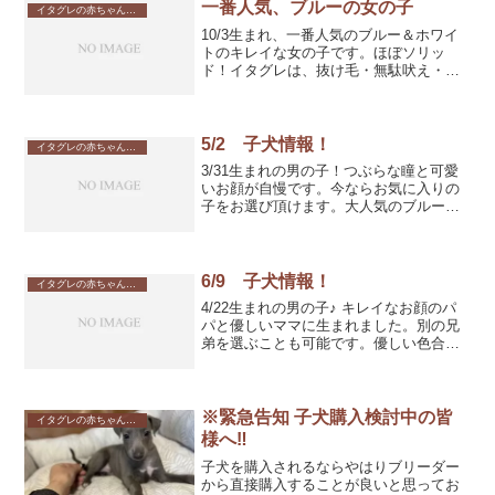
す。別の角度から...
一番人気、ブルーの女の子
イタグレの赤ちゃん産まれました
10/3生まれ、一番人気のブルー＆ホワイ
トのキレイな女の子です。ほぼソリッ
ド！イタグレは、抜け毛・無駄吠え・気
性の荒さも少ない犬種です。ご高齢の方
でも抱っこをして動物病院などにも通え
るサイズです。他犬種と比べても最も育
てやすいと思います。パ...
5/2 子犬情報！
イタグレの赤ちゃん産まれました
3/31生まれの男の子！つぶらな瞳と可愛
いお顔が自慢です。今ならお気に入りの
子をお選び頂けます。大人気のブルー
男の子 ￥２２９，０００－
4/18生まれの男の子♪キレイなお顔のパパ
と優しいママに生まれました。別の兄弟
を選ぶことも可...
6/9 子犬情報！
イタグレの赤ちゃん産まれました
4/22生まれの男の子♪ キレイなお顔のパ
パと優しいママに生まれました。別の兄
弟を選ぶことも可能です。優しい色合い
のフォーン 男の子
￥229,000- 5/5生まれの男の
子！つぶらな瞳と可愛いお顔が自慢で
す。今ならお気に入りの子...
※緊急告知 子犬購入検討中の皆
イタグレの赤ちゃん産まれました
様へ‼️
子犬を購入されるならやはりブリーダー
から直接購入することが良いと思ってお