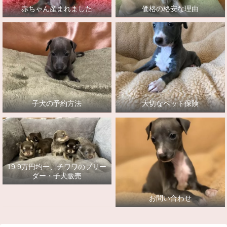
赤ちゃん産まれました
価格の格安な理由
子犬の予約方法
大切なペット保険
19.9万円均一、チワワのブリー
ダー・子犬販売
お問い合わせ