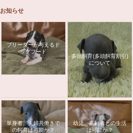
お知らせ
ブリーダーが与えるド
ッグフード
多頭飼育(多頭飼育割引)
について
単身者、夫婦共働きで
幼児、高齢者との生活
の飼育は可能か？
は可能か？