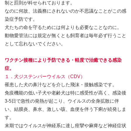
制と罰則が科せられております。
なのに何故、法義務にされないのか不思議なことがこの感
染症予防です。
犬たちの命を守るためには何よりも必要なことなのに。
動物愛管法には規定が無くとも飼育者は毎年必ず行うこと
として忘れないでください。
ワクチン接種により予防できる・軽度で治癒できる感染
症。
１．犬ジステンパーウイルス（CDV）
罹患した犬の鼻汁などを介した飛沫・接触感染です。
免疫機能の低い子犬や老齢犬は特に感受性が高く、感染後
3-5日で急性の発熱が起こり、ウイルスの全身拡散に伴
い、結膜炎、鼻水、激しい咳、血便を伴う下痢が続発しま
す。
末期ではウイルスが神経系に達し痙攣や麻痺など神経症状