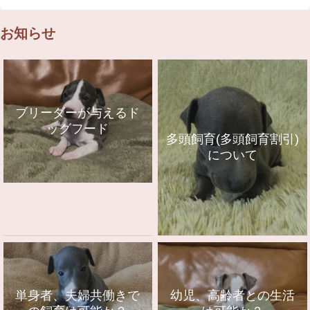
お知らせ
ブリーダーが与えるド
ッグフード
多頭飼育(多頭飼育割引)
について
単身者、夫婦共働きで
幼児、高齢者との生活