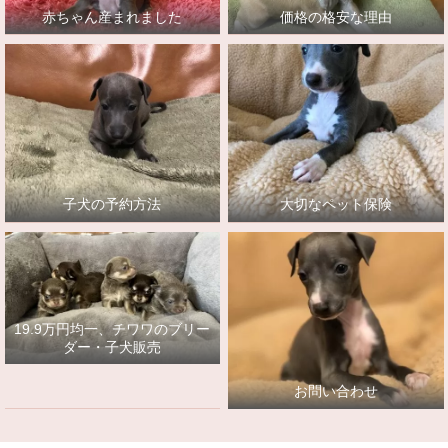
赤ちゃん産まれました
価格の格安な理由
子犬の予約方法
大切なペット保険
19.9万円均一、チワワのブリー
ダー・子犬販売
お問い合わせ