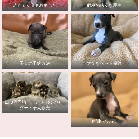
赤ちゃん産まれました
価格の格安な理由
子犬の予約方法
大切なペット保険
19.9万円均一、チワワのブリー
ダー・子犬販売
お問い合わせ