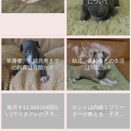
について
単身者、夫婦共働きで
幼児、高齢者との生活
の飼育は可能か？
は可能か？
毎月￥11,333-(24回払
ホントは内緒！ブリー
い)でイタグレの子犬を
ダーが教える「子犬の
お迎えできます
選び方」