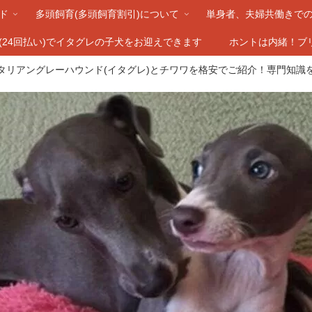
ド
多頭飼育(多頭飼育割引)について
単身者、夫婦共働きで
3-(24回払い)でイタグレの子犬をお迎えできます
ホントは内緒！ブ
タリアングレーハウンド(イタグレ)とチワワを格安でご紹介！専門知識