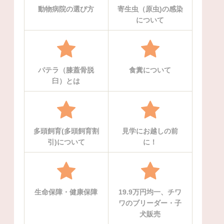
動物病院の選び方
寄生虫（原虫)の感染
について
パテラ（膝蓋骨脱
食糞について
臼）とは
多頭飼育(多頭飼育割
見学にお越しの前
引)について
に！
生命保障・健康保障
19.9万円均一、チワ
ワのブリーダー・子
犬販売